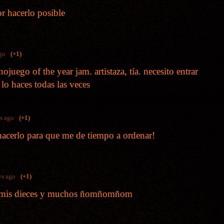
r hacerlo posible
go
(+1)
nojuego of the year jam. artistaza, tía. necesito entrar
lo haces todas las veces
s ago
(+1)
hacerlo para que me de tiempo a ordenar!
ys ago
(+1)
, mis dieces y muchos ñomñomñom