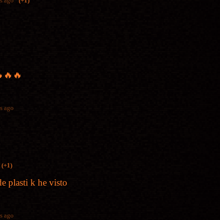
s ago
(+1)
🔥🔥
s ago
(+1)
e plasti k he visto
s ago