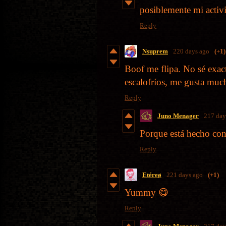
posiblemente mi activi
Reply
Nsuprem
220 days ago
(+1)
Boof me flipa. No sé exa
escalofríos, me gusta muc
Reply
Juno Menager
217 day
Porque está hecho con l
Reply
Etéreø
221 days ago
(+1)
Yummy 😋
Reply