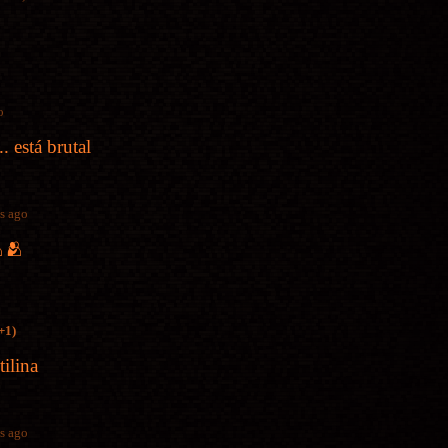
o
. está brutal
s ago
🫂🫂
+1)
ilina
s ago