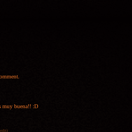
comment.
s muy buena!! :D
 edit)