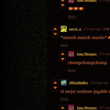
Juno Menager
217 day
🍽️🍽️🍽️
Reply
pavro_o
221 days ago
(+1)
*munch munch muchn*
Reply
Juno Menager
217 day
chompchompchomp
Reply
3DGoblinDev
222 days ago
el mejor uroboro jugable d
Reply
Juno Menager
217 day