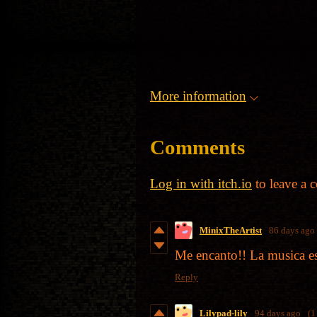
More information
Comments
Log in with itch.io
to leave a 
MinixTheArtist
86 days ago
Me encanto!! La musica e
Reply
Lilypad-lily
94 days ago
(1