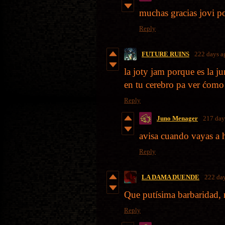
muchas gracias jovi po
Reply
FUTURE RUINS
222 days a
la joty jam porque es la ju
en tu cerebro pa ver ćomo 
Reply
Juno Menager
217 day
avisa cuando vayas a 
Reply
LA DAMA DUENDE
222 da
Que putísima barbaridad
Reply