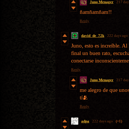
Juno Menager
217 day
ñamñamñam!!
Reply
david_de_72k
222 days ago
Juno, esto es increíble. Al
final un buen rato, escuc
conectarse inconscienteme
Reply
Juno Menager
217 day
me alegro de que unos 
tí🫂
Reply
adpa
222 days ago
(+1)