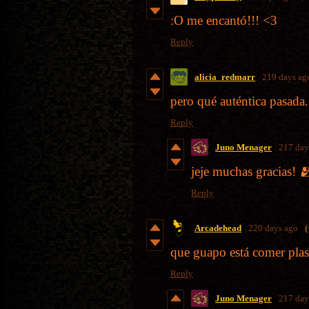
:O me encantó!!! <3
Reply
alicia_redmarr
219 days ag
pero qué auténtica pasada..
Reply
Juno Menager
217 day
jeje muchas gracias! 
Reply
Arcadehead
220 days ago
(
que guapo está comer plast
Reply
Juno Menager
217 day